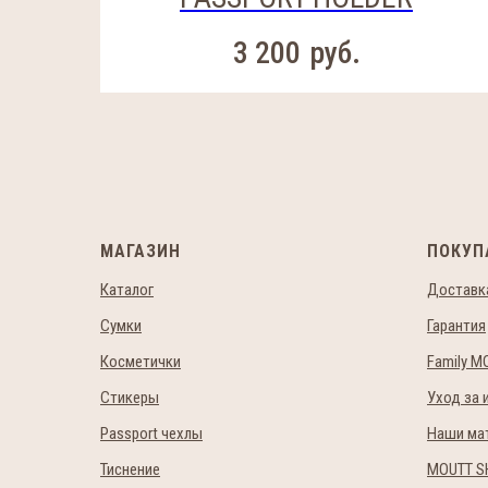
3 200
руб.
МАГАЗИН
ПОКУП
Каталог
Доставка
Сумки
Гарантия
Косметички
Family M
Стикеры
Уход за 
Passport чехлы
Наши ма
Тиснение
MOUTT S